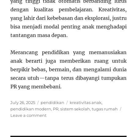
yang tinggi tidak otomatis berbanding lurus
dengan kualitas pembelajaran. Kreativitas,
yang lahir dari kebebasan dan eksplorasi, justru
bisa menjadi modal penting anak menghadapi
tantangan masa depan.
Merancang pendidikan yang memanusiakan
anak berarti juga memberikan ruang untuk
berpikir bebas, bermain, dan mengalami dunia
secara utuh—tanpa terus dibayangi tumpukan
PR yang membebani.
Posted
Categories
Tags
July 26, 2025
pendidikan
kreativitas anak
,
on
pendidikan modern
,
PR
,
sistem sekolah
,
tugas rumah
on
Leave a comment
Menggugat
PR:
Apakah