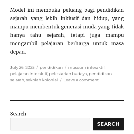
Model ini membuka peluang bagi pendidikan
sejarah yang lebih inklusif dan hidup, yang
mampu membentuk generasi muda yang tidak
hanya tahu sejarah, tetapi juga mampu
mengambil pelajaran berharga untuk masa
depan.
Posted
Categories
Tags
July 26, 2025
pendidikan
museum interaktif
,
on
pelajaran interaktif
,
pelestarian budaya
,
pendidikan
on
sejarah
,
sekolah kolonial
Leave a comment
Sekolah
Kolonial
yang
Diubah
Jadi
Search
Museum–
Kampus:
SEARCH
Menghidupkan