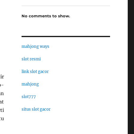
No comments to show.
mahjong ways
slot resmi
link slot gacor
ir
mahjong
p-
an
slot777
at
situs slot gacor
ti
tu