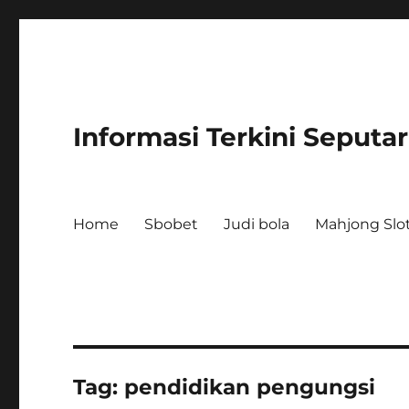
Informasi Terkini Seputa
Home
Sbobet
Judi bola
Mahjong Slo
Tag:
pendidikan pengungsi