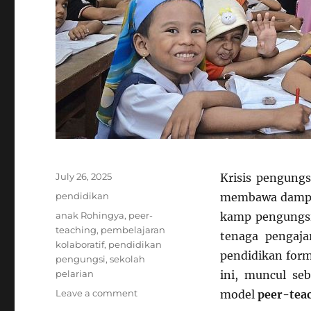
Posted
July 26, 2025
Krisis pengungs
on
Categories
pendidikan
membawa dampak
Tags
anak Rohingya
,
peer-
kamp pengungs
teaching
,
pembelajaran
tenaga pengajar
kolaboratif
,
pendidikan
pendidikan form
pengungsi
,
sekolah
pelarian
ini, muncul seb
on
Leave a comment
model
peer-tea
Ketika