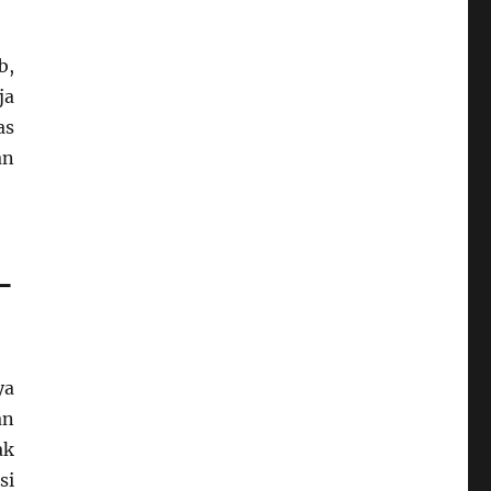
b,
ja
as
an
-
ya
an
ak
si