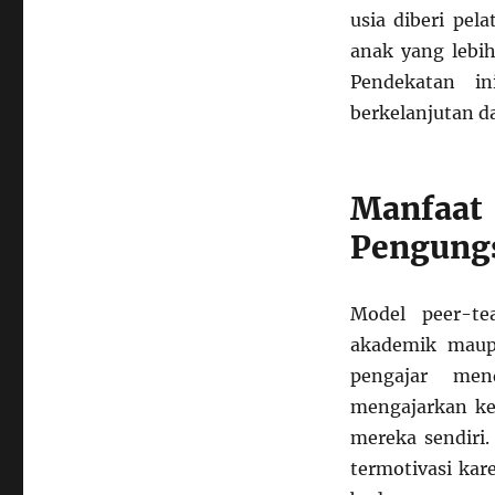
usia diberi pel
anak yang lebi
Pendekatan in
berkelanjutan da
Manfaat
Pengung
Model peer-te
akademik maup
pengajar me
mengajarkan k
mereka sendiri
termotivasi kar