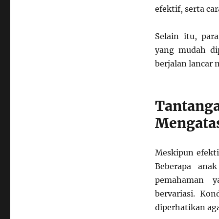
efektif, serta ca
Selain itu, pa
yang mudah dip
berjalan lancar
Tantang
Mengata
Meskipun efekti
Beberapa anak
pemahaman ya
bervariasi. Kon
diperhatikan ag