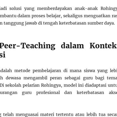
jadi solusi yang memberdayakan anak-anak Rohing
mbantu dalam proses belajar, sekaligus menguatkan ra
 tanggung jawab di tengah keterbatasan sumber daya.
Peer-Teaching dalam Kontek
si
adalah metode pembelajaran di mana siswa yang leb
bih dewasa mengambil peran sebagai guru bagi tem
Di sekolah pelarian Rohingya, model ini diadaptasi unt
urangan guru profesional dan keterbatasan aks
telah menguasai materi tertentu atau lebih tua seca