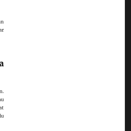
an
ar
a
n.
au
at
lu