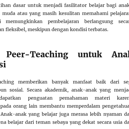
atihan dasar untuk menjadi fasilitator belajar bagi ana
h muda atau yang masih kesulitan memahami pelajara
i memungkinkan pembelajaran berlangsung seca
n fleksibel, meskipun dengan kondisi terbatas.
 Peer-Teaching untuk Ana
si
aching memberikan banyak manfaat baik dari se
un sosial. Secara akademik, anak-anak yang menja
ndapatkan penguatan pemahaman materi kare
epada orang lain membantu memperdalam pengetahu
. Anak-anak yang belajar juga merasa lebih nyaman d
ena belajar dari teman sebaya yang dekat secara usia d