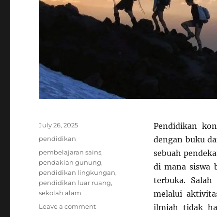
Posted
July 26, 2025
Pendidikan kon
on
Categories
pendidikan
dengan buku dan
Tags
pembelajaran sains
,
sebuah pendekat
pendakian gunung
,
di mana siswa b
pendidikan lingkungan
,
terbuka. Salah
pendidikan luar ruang
,
sekolah alam
melalui aktivi
on
Leave a comment
ilmiah tidak ha
Belajar