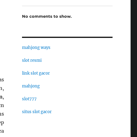
No comments to show.
mahjong ways
slot resmi
link slot gacor
as
mahjong
n,
m
,
slot777
am
situs slot gacor
ns
ep
ra