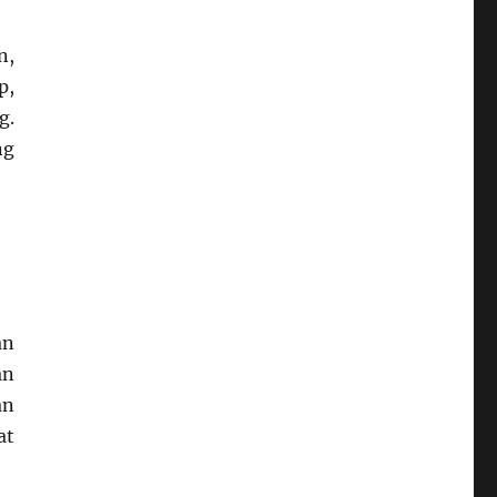
n,
p,
g.
ng
an
an
an
at