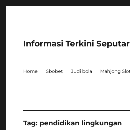
Informasi Terkini Seputa
Home
Sbobet
Judi bola
Mahjong Slo
Tag:
pendidikan lingkungan