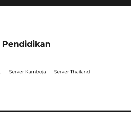
r Pendidikan
t
Server Kamboja
Server Thailand