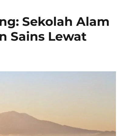
ung: Sekolah Alam
n Sains Lewat