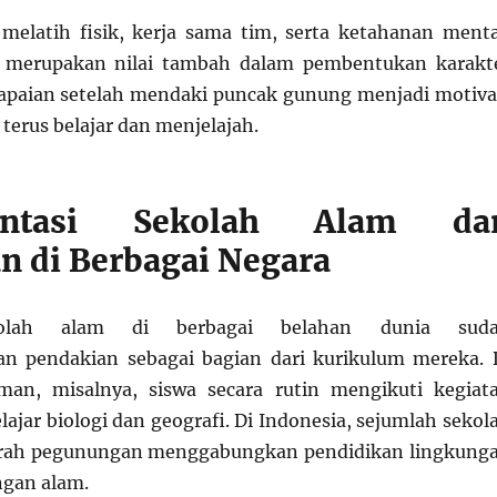
melatih fisik, kerja sama tim, serta ketahanan menta
 merupakan nilai tambah dalam pembentukan karakt
apaian setelah mendaki puncak gunung menjadi motiva
 terus belajar dan menjelajah.
entasi Sekolah Alam da
n di Berbagai Negara
kolah alam di berbagai belahan dunia sud
an pendakian sebagai bagian dari kurikulum mereka. 
man, misalnya, siswa secara rutin mengikuti kegiat
lajar biologi dan geografi. Di Indonesia, sejumlah sekol
daerah pegunungan menggabungkan pendidikan lingkung
ngan alam.