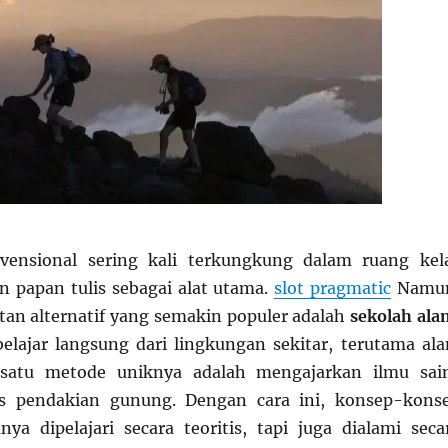
vensional sering kali terkungkung dalam ruang kel
 papan tulis sebagai alat utama.
slot pragmatic
Namu
an alternatif yang semakin populer adalah
sekolah ala
elajar langsung dari lingkungan sekitar, terutama al
 satu metode uniknya adalah mengajarkan ilmu sai
tas pendakian gunung. Dengan cara ini, konsep-kons
nya dipelajari secara teoritis, tapi juga dialami seca