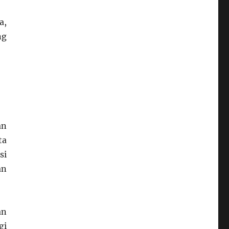
a,
ng
an
ta
si
an
an
gi