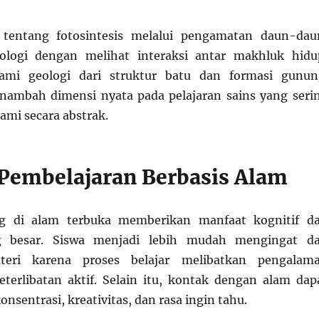
 tentang fotosintesis melalui pengamatan daun-dau
ologi dengan melihat interaksi antar makhluk hidu
mi geologi dari struktur batu dan formasi gunun
enambah dimensi nyata pada pelajaran sains yang seri
ami secara abstrak.
Pembelajaran Berbasis Alam
ng di alam terbuka memberikan manfaat kognitif d
ng besar. Siswa menjadi lebih mudah mengingat d
ri karena proses belajar melibatkan pengalam
terlibatan aktif. Selain itu, kontak dengan alam dap
sentrasi, kreativitas, dan rasa ingin tahu.