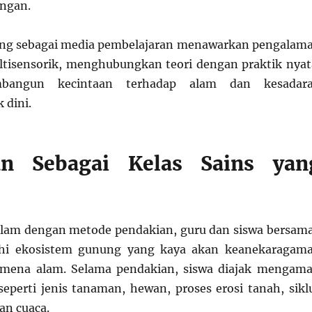
angan.
ng sebagai media pembelajaran menawarkan pengalam
ltisensorik, menghubungkan teori dengan praktik nyat
mbangun kecintaan terhadap alam dan kesadar
 dini.
an Sebagai Kelas Sains yan
alam dengan metode pendakian, guru dan siswa bersam
ahi ekosistem gunung yang kaya akan keanekaragam
omena alam. Selama pendakian, siswa diajak mengama
seperti jenis tanaman, hewan, proses erosi tanah, sikl
an cuaca.