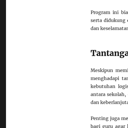
Program ini bi
serta didukung 
dan keselamata
Tantanga
Meskipun memil
menghadapi tan
kebutuhan logis
antara sekolah,
dan keberlanjut
Penting juga me
bagi guru agar 