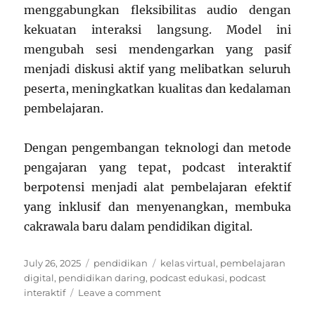
menggabungkan fleksibilitas audio dengan
kekuatan interaksi langsung. Model ini
mengubah sesi mendengarkan yang pasif
menjadi diskusi aktif yang melibatkan seluruh
peserta, meningkatkan kualitas dan kedalaman
pembelajaran.
Dengan pengembangan teknologi dan metode
pengajaran yang tepat, podcast interaktif
berpotensi menjadi alat pembelajaran efektif
yang inklusif dan menyenangkan, membuka
cakrawala baru dalam pendidikan digital.
Posted
Categories
Tags
July 26, 2025
pendidikan
kelas virtual
,
pembelajaran
on
digital
,
pendidikan daring
,
podcast edukasi
,
podcast
on
interaktif
Leave a comment
Podcast