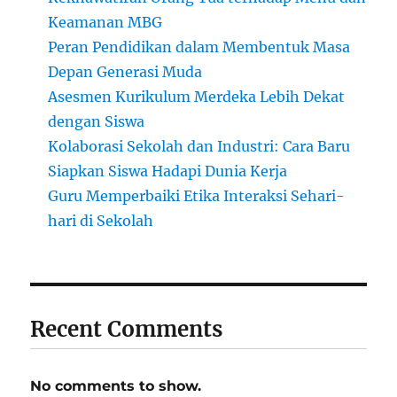
Keamanan MBG
Peran Pendidikan dalam Membentuk Masa
Depan Generasi Muda
Asesmen Kurikulum Merdeka Lebih Dekat
dengan Siswa
Kolaborasi Sekolah dan Industri: Cara Baru
Siapkan Siswa Hadapi Dunia Kerja
Guru Memperbaiki Etika Interaksi Sehari-
hari di Sekolah
Recent Comments
No comments to show.