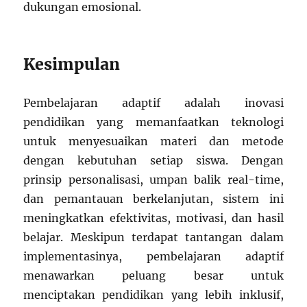
dukungan emosional.
Kesimpulan
Pembelajaran adaptif adalah inovasi
pendidikan yang memanfaatkan teknologi
untuk menyesuaikan materi dan metode
dengan kebutuhan setiap siswa. Dengan
prinsip personalisasi, umpan balik real-time,
dan pemantauan berkelanjutan, sistem ini
meningkatkan efektivitas, motivasi, dan hasil
belajar. Meskipun terdapat tantangan dalam
implementasinya, pembelajaran adaptif
menawarkan peluang besar untuk
menciptakan pendidikan yang lebih inklusif,