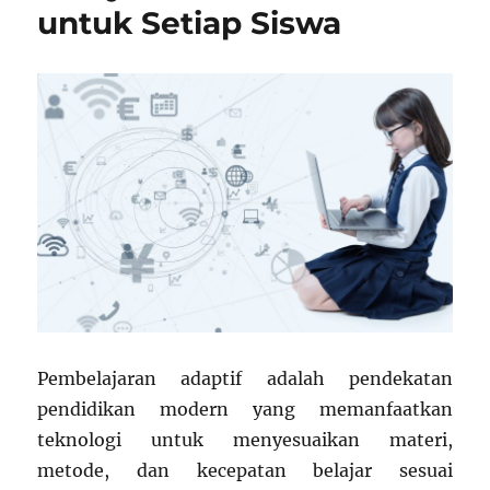
untuk Setiap Siswa
Pembelajaran adaptif adalah pendekatan
pendidikan modern yang memanfaatkan
teknologi untuk menyesuaikan materi,
metode, dan kecepatan belajar sesuai