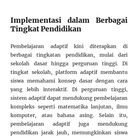
Implementasi dalam Berbagai
Tingkat Pendidikan
Pembelajaran adaptif kini diterapkan di
berbagai tingkatan pendidikan, mulai dari
sekolah dasar hingga perguruan tinggi. Di
tingkat sekolah, platform adaptif membantu
siswa memahami konsep dasar dengan cara
yang lebih interaktif. Di perguruan tinggi,
sistem adaptif dapat mendukung pembelajaran
kompleks seperti matematika lanjutan, ilmu
komputer, atau bahasa asing. Selain itu,
pembelajaran adaptif juga mendukung
pendidikan jarak jauh, memungkinkan siswa