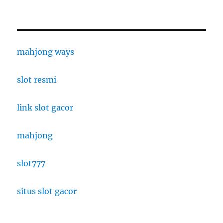
mahjong ways
slot resmi
link slot gacor
mahjong
slot777
situs slot gacor