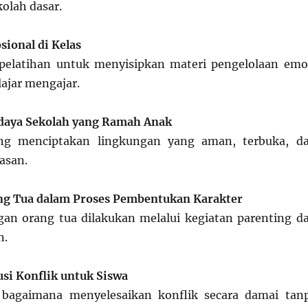
kolah dasar.
ional di Kelas
 pelatihan untuk menyisipkan materi pengelolaan emo
lajar mengajar.
aya Sekolah yang Ramah Anak
ong menciptakan lingkungan yang aman, terbuka, d
asan.
ng Tua dalam Proses Pembentukan Karakter
an orang tua dilakukan melalui kegiatan parenting d
n.
usi Konflik untuk Siswa
 bagaimana menyelesaikan konflik secara damai tan