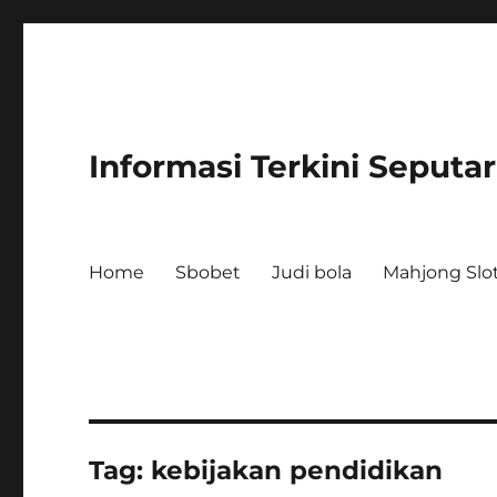
Informasi Terkini Seputa
Home
Sbobet
Judi bola
Mahjong Slo
Tag:
kebijakan pendidikan