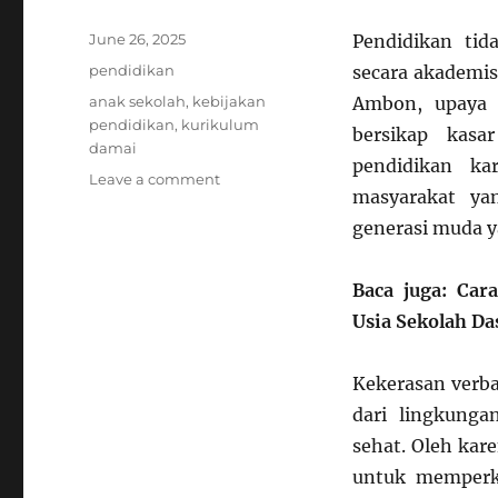
Posted
June 26, 2025
Pendidikan ti
on
Categories
pendidikan
secara akademis
Tags
anak sekolah
,
kebijakan
Ambon, upaya 
pendidikan
,
kurikulum
bersikap kasa
damai
pendidikan ka
on
Leave a comment
masyarakat ya
Upaya
Pendidikan
generasi muda y
di
Ambon:
Baca juga: Car
Mendidik
Anak
Usia Sekolah Da
agar
Tidak
Kekerasan verba
Mudah
Marah
dari lingkung
atau
sehat. Oleh kar
Kasar
untuk memperku