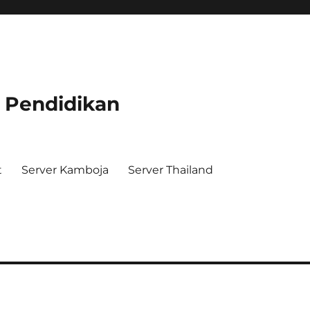
r Pendidikan
t
Server Kamboja
Server Thailand