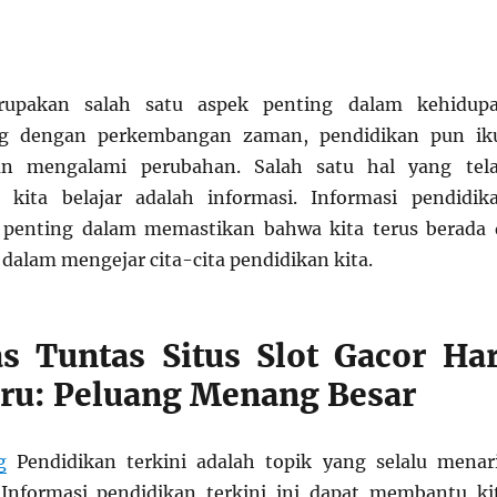
rupakan salah satu aspek penting dalam kehidup
ing dengan perkembangan zaman, pendidikan pun ik
n mengalami perubahan. Salah satu hal yang tel
kita belajar adalah informasi. Informasi pendidik
 penting dalam memastikan bahwa kita terus berada 
 dalam mengejar cita-cita pendidikan kita.
 Tuntas Situs Slot Gacor Har
aru: Peluang Menang Besar
g
Pendidikan terkini adalah topik yang selalu menar
 Informasi pendidikan terkini ini dapat membantu ki