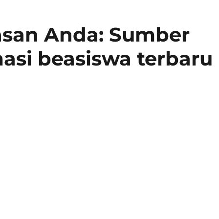
san Anda: Sumber
masi beasiswa terbaru