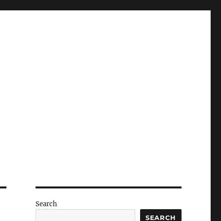
Search
SEARCH