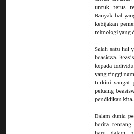
untuk terus t
Banyak hal yang
kebijakan peme
teknologi yang 
Salah satu hal 
beasiswa. Beasi
kepada individu
yang tinggi nam
terkini sanga
peluang beasis
pendidikan kita.
Dalam dunia pe
berita tentang
baru dalam bi