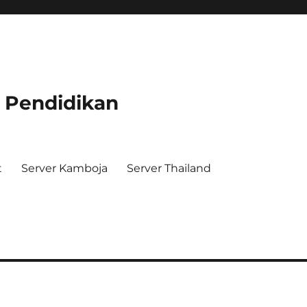
r Pendidikan
t
Server Kamboja
Server Thailand