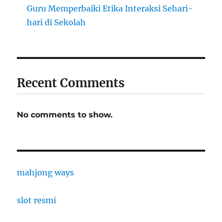
Guru Memperbaiki Etika Interaksi Sehari-
hari di Sekolah
Recent Comments
No comments to show.
mahjong ways
slot resmi