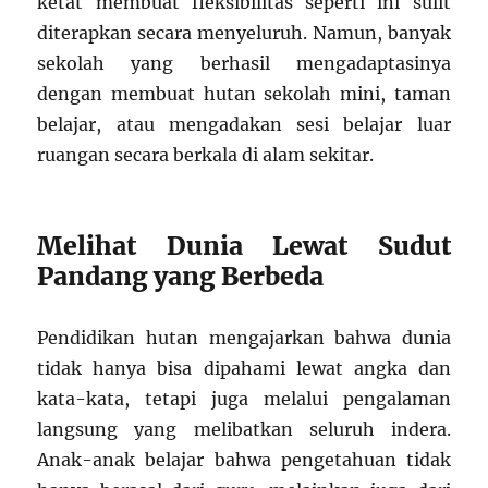
ketat membuat fleksibilitas seperti ini sulit
diterapkan secara menyeluruh. Namun, banyak
sekolah yang berhasil mengadaptasinya
dengan membuat hutan sekolah mini, taman
belajar, atau mengadakan sesi belajar luar
ruangan secara berkala di alam sekitar.
Melihat Dunia Lewat Sudut
Pandang yang Berbeda
Pendidikan hutan mengajarkan bahwa dunia
tidak hanya bisa dipahami lewat angka dan
kata-kata, tetapi juga melalui pengalaman
langsung yang melibatkan seluruh indera.
Anak-anak belajar bahwa pengetahuan tidak