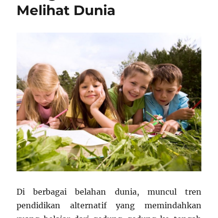
Melihat Dunia
Di berbagai belahan dunia, muncul tren
pendidikan alternatif yang memindahkan