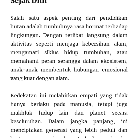
Sejak Dini
Salah satu aspek penting dari pendidikan
hutan adalah tumbuhnya rasa hormat terhadap
lingkungan. Dengan terlibat langsung dalam
aktivitas seperti menjaga kebersihan alam,
mengamati siklus hidup tumbuhan, atau
memahami peran serangga dalam ekosistem,
anak-anak membentuk hubungan emosional
yang kuat dengan alam.
Kedekatan ini melahirkan empati yang tidak
hanya berlaku pada manusia, tetapi juga
makhluk hidup lain dan planet secara
keseluruhan. Dalam jangka panjang, ini
menciptakan generasi yang lebih peduli dan