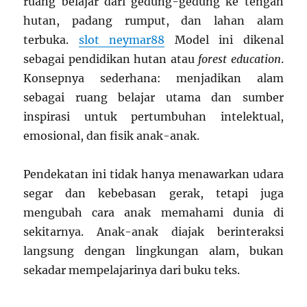
ruang belajar dari gedung-gedung ke tengah
hutan, padang rumput, dan lahan alam
terbuka.
slot neymar88
Model ini dikenal
sebagai pendidikan hutan atau
forest education
.
Konsepnya sederhana: menjadikan alam
sebagai ruang belajar utama dan sumber
inspirasi untuk pertumbuhan intelektual,
emosional, dan fisik anak-anak.
Pendekatan ini tidak hanya menawarkan udara
segar dan kebebasan gerak, tetapi juga
mengubah cara anak memahami dunia di
sekitarnya. Anak-anak diajak berinteraksi
langsung dengan lingkungan alam, bukan
sekadar mempelajarinya dari buku teks.