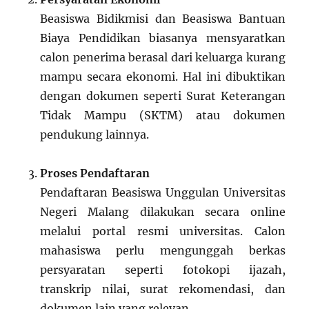
Beasiswa Bidikmisi dan Beasiswa Bantuan
Biaya Pendidikan biasanya mensyaratkan
calon penerima berasal dari keluarga kurang
mampu secara ekonomi. Hal ini dibuktikan
dengan dokumen seperti Surat Keterangan
Tidak Mampu (SKTM) atau dokumen
pendukung lainnya.
Proses Pendaftaran
Pendaftaran Beasiswa Unggulan Universitas
Negeri Malang dilakukan secara online
melalui portal resmi universitas. Calon
mahasiswa perlu mengunggah berkas
persyaratan seperti fotokopi ijazah,
transkrip nilai, surat rekomendasi, dan
dokumen lain yang relevan.