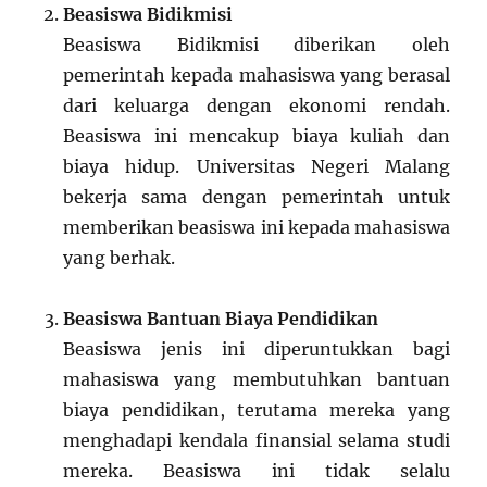
Beasiswa Bidikmisi
Beasiswa Bidikmisi diberikan oleh
pemerintah kepada mahasiswa yang berasal
dari keluarga dengan ekonomi rendah.
Beasiswa ini mencakup biaya kuliah dan
biaya hidup. Universitas Negeri Malang
bekerja sama dengan pemerintah untuk
memberikan beasiswa ini kepada mahasiswa
yang berhak.
Beasiswa Bantuan Biaya Pendidikan
Beasiswa jenis ini diperuntukkan bagi
mahasiswa yang membutuhkan bantuan
biaya pendidikan, terutama mereka yang
menghadapi kendala finansial selama studi
mereka. Beasiswa ini tidak selalu