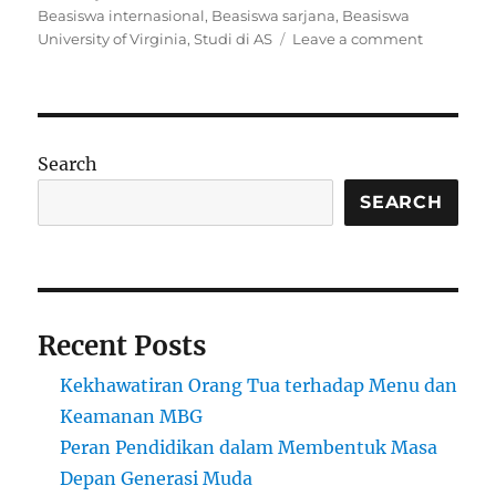
on
Beasiswa internasional
,
Beasiswa sarjana
,
Beasiswa
on
University of Virginia
,
Studi di AS
Leave a comment
Beasiswa
di
University
of
Virginia:
Search
Peluang
Pendana
SEARCH
bagi
Mahasisw
Internasi
Recent Posts
Kekhawatiran Orang Tua terhadap Menu dan
Keamanan MBG
Peran Pendidikan dalam Membentuk Masa
Depan Generasi Muda