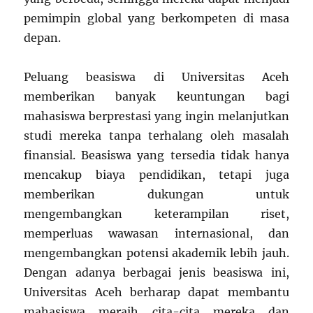
pemimpin global yang berkompeten di masa
depan.
Peluang beasiswa di Universitas Aceh
memberikan banyak keuntungan bagi
mahasiswa berprestasi yang ingin melanjutkan
studi mereka tanpa terhalang oleh masalah
finansial. Beasiswa yang tersedia tidak hanya
mencakup biaya pendidikan, tetapi juga
memberikan dukungan untuk
mengembangkan keterampilan riset,
memperluas wawasan internasional, dan
mengembangkan potensi akademik lebih jauh.
Dengan adanya berbagai jenis beasiswa ini,
Universitas Aceh berharap dapat membantu
mahasiswa meraih cita-cita mereka dan