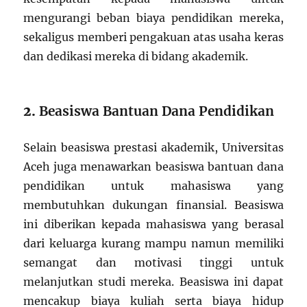
mengurangi beban biaya pendidikan mereka,
sekaligus memberi pengakuan atas usaha keras
dan dedikasi mereka di bidang akademik.
2.
Beasiswa Bantuan Dana Pendidikan
Selain beasiswa prestasi akademik, Universitas
Aceh juga menawarkan beasiswa bantuan dana
pendidikan untuk mahasiswa yang
membutuhkan dukungan finansial. Beasiswa
ini diberikan kepada mahasiswa yang berasal
dari keluarga kurang mampu namun memiliki
semangat dan motivasi tinggi untuk
melanjutkan studi mereka. Beasiswa ini dapat
mencakup biaya kuliah serta biaya hidup