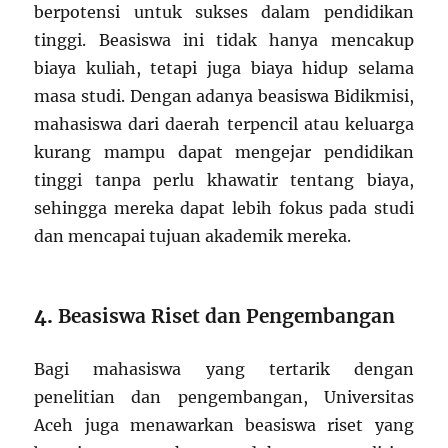
berpotensi untuk sukses dalam pendidikan
tinggi. Beasiswa ini tidak hanya mencakup
biaya kuliah, tetapi juga biaya hidup selama
masa studi. Dengan adanya beasiswa Bidikmisi,
mahasiswa dari daerah terpencil atau keluarga
kurang mampu dapat mengejar pendidikan
tinggi tanpa perlu khawatir tentang biaya,
sehingga mereka dapat lebih fokus pada studi
dan mencapai tujuan akademik mereka.
4.
Beasiswa Riset dan Pengembangan
Bagi mahasiswa yang tertarik dengan
penelitian dan pengembangan, Universitas
Aceh juga menawarkan beasiswa riset yang