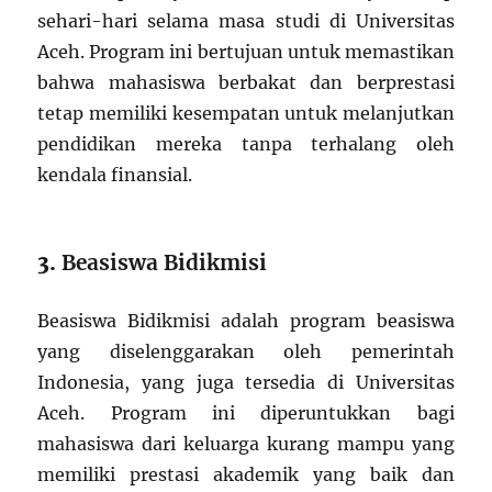
sehari-hari selama masa studi di Universitas
Aceh. Program ini bertujuan untuk memastikan
bahwa mahasiswa berbakat dan berprestasi
tetap memiliki kesempatan untuk melanjutkan
pendidikan mereka tanpa terhalang oleh
kendala finansial.
3.
Beasiswa Bidikmisi
Beasiswa Bidikmisi adalah program beasiswa
yang diselenggarakan oleh pemerintah
Indonesia, yang juga tersedia di Universitas
Aceh. Program ini diperuntukkan bagi
mahasiswa dari keluarga kurang mampu yang
memiliki prestasi akademik yang baik dan