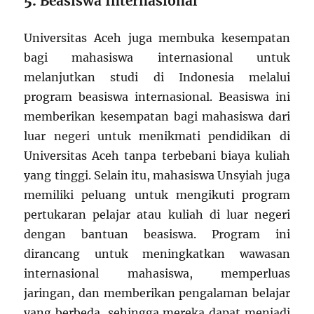
5.
Beasiswa Internasional
Universitas Aceh juga membuka kesempatan
bagi mahasiswa internasional untuk
melanjutkan studi di Indonesia melalui
program beasiswa internasional. Beasiswa ini
memberikan kesempatan bagi mahasiswa dari
luar negeri untuk menikmati pendidikan di
Universitas Aceh tanpa terbebani biaya kuliah
yang tinggi. Selain itu, mahasiswa Unsyiah juga
memiliki peluang untuk mengikuti program
pertukaran pelajar atau kuliah di luar negeri
dengan bantuan beasiswa. Program ini
dirancang untuk meningkatkan wawasan
internasional mahasiswa, memperluas
jaringan, dan memberikan pengalaman belajar
yang berbeda, sehingga mereka dapat menjadi